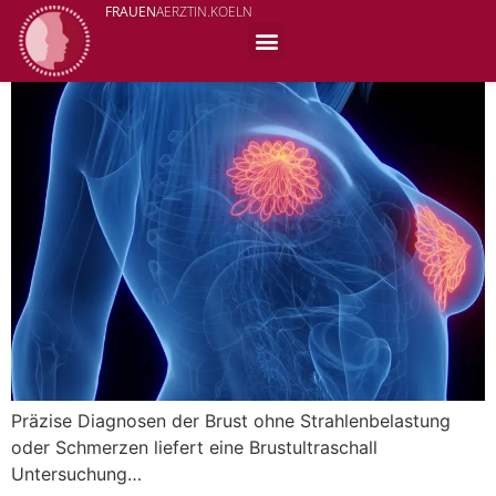
FRAUEN
AERZTIN.KOELN
Brustultraschall
Präzise Diagnosen der Brust ohne Strahlenbelastung
oder Schmerzen liefert eine Brustultraschall
Untersuchung…