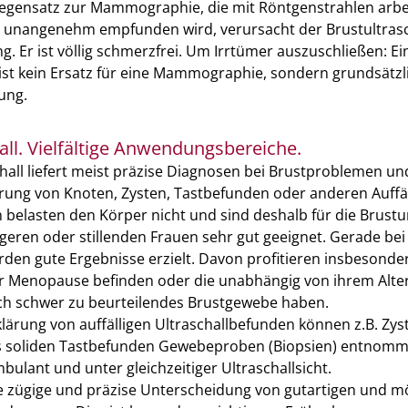
Gegensatz zur Mammographie, die mit Röntgenstrahlen arbei
s unangenehm empfunden wird, verursacht der Brustultrasch
g. Er ist völlig schmerzfrei. Um Irrtümer auszuschließen: Ei
 ist kein Ersatz für eine Mammographie, sondern grundsätzl
zung.
all. Vielfältige Anwendungsbereiche.
hall liefert meist präzise Diagnosen bei Brustproblemen un
rung von Knoten, Zysten, Tastbefunden oder anderen Auffäl
n belasten den Körper nicht und sind deshalb für die Brus
eren oder stillenden Frauen sehr gut geeignet. Gerade be
en gute Ergebnisse erzielt. Davon profitieren insbesonder
er Menopause befinden oder die unabhängig von ihrem Alter
 schwer zu beurteilendes Brustgewebe haben.
lärung von auffälligen Ultraschallbefunden können z.B. Zys
 soliden Tastbefunden Gewebeproben (Biopsien) entnomm
bulant und unter gleichzeitiger Ultraschallsicht.
ie zügige und präzise Unterscheidung von gutartigen und m