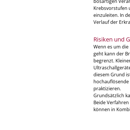
bösartigen Verä
Krebsvorstufen 
einzuleiten. In 
Verlauf der Erk
Risiken und G
Wenn es um die I
geht kann der Br
begrenzt. Klein
Ultraschallgerä
diesem Grund ist
hochauflösende U
praktizieren.
Grundsätzlich ka
Beide Verfahren 
können in Kombi