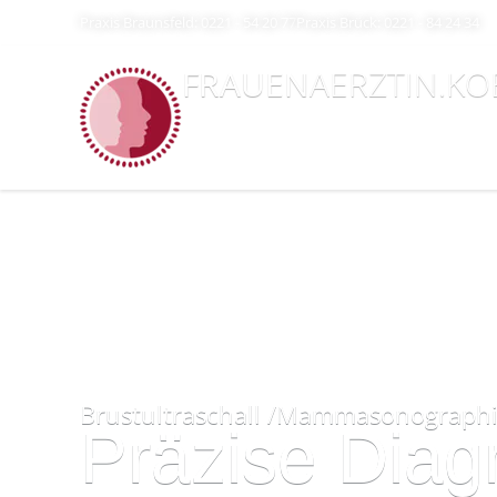
Praxis Braunsfeld: 0221 - 54 20 77
Praxis Brück: 0221 - 84 24 34
FRAUEN
AERZTIN.KO
Brustultraschall /Mammasonograph
Präzise Dia