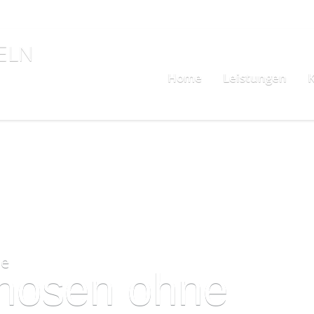
ELN
Home
Leistungen
K
ie
gnosen ohne