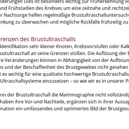
nderungen Dies ist besonders wichtig zur Früherkennung v
und Frühstadien des Krebses um eine zeitnahe und rechtze
der Nachsorge helfen regelmäßige Brustultraschalluntersuc
rankung zu überwachen und mögliche Rückfälle frühzeitig z
renzen des Brustultraschalls
dentifikation sehr kleiner Knoten, Krebsvorstufen oder Ka
ustultraschall an seine Grenzen stoßen. Die Auflösung der B
ere Veränderungen können in Abhängigkeit von der Auflösu
tes und der Beschaffenheit des Brustgewebes nicht gesehen
 es wichtig für eine qualitativ hochwertige Brustultraschal
ltraschallsysteme einzusetzen – so wie wir es in unserer P
nn der Brustultraschall die Mammographie nicht vollständi
haben ihre Vor-und Nachteile, ergänzen sich in ihrer Aussa
nation ein umfassendes und optimiertes Bild der Brustges