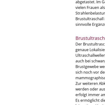
abgetastet. Im 
vielen Frauen al
Strahlenbelastun
Brustultraschall
sinnvolle Ergän
Brustultrasch
Der Brustultrasc
genaue Lokalisie
Ultraschallwelle
auch bei schwang
Brustgewebe werd
sich noch vor d
mammographisch
Zur weiteren Abk
werden oder aus
erfolgt immer am
Es ermöglicht d