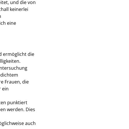
tet, und die von
all keinerlei
n
ich eine
d ermöglicht die
ligkeiten.
tuntersuchung
i dichtem
e Frauen, die
 ein
ten punktiert
en werden. Dies
öglichweise auch