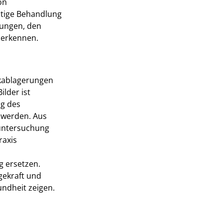
on
itige Behandlung
hungen, den
u erkennen.
lkablagerungen
ilder ist
ng des
 werden. Aus
luntersuchung
raxis
g ersetzen.
gekraft und
undheit zeigen.