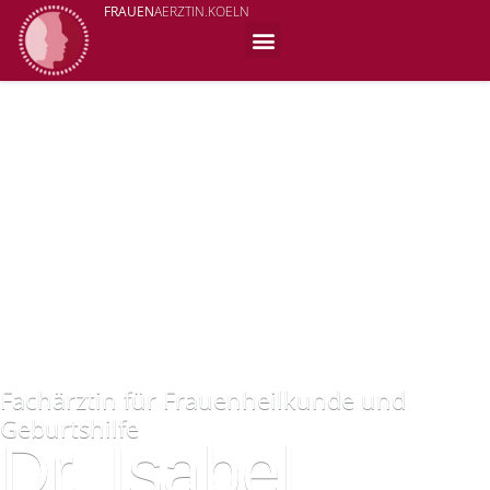
FRAUEN
AERZTIN.KOELN
Fachärztin für Frauenheilkunde und
Geburtshilfe
Dr. Isabel