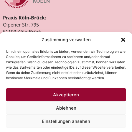
Praxis Köln-Brück:
Olpener Str. 795
51109 Köln-Brück
Tel. 0221 – 84 24 34
Zustimmung verwalten
Fax: 0221 – 84 03 19
Um dir ein optimales Erlebnis zu bieten, verwenden wir Technologien wie
info@frauenaerztin-brueck.de
Cookies, um Geräteinformationen zu speichern und/oder darauf
zuzugreifen. Wenn du diesen Technologien zustimmst, können wir Daten
wie das Surfverhalten oder eindeutige IDs auf dieser Website verarbeiten.
Praxis Köln-Braunsfeld:
Wenn du deine Zustimmung nicht erteilst oder zurückziehst, können
Scheidtweiler Str. 80
bestimmte Merkmale und Funktionen beeinträchtigt werden.
50933 Köln-Braunsfeld
Tel. 0221 – 54 20 77
Akzeptieren
Fax: 0221 – 54 29 63
info@frauenaerztin-braunsfeld.de
Ablehnen
Einstellungen ansehen